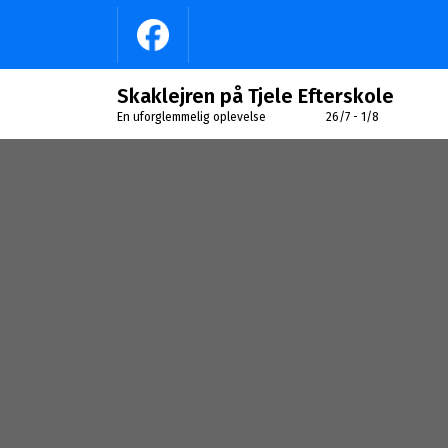
Videre
til
indhold
Skaklejren på Tjele Efterskole
En uforglemmelig oplevelse 26/7 - 1/8