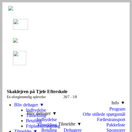
Videre
til
indhold
Skaklejren på Tjele Efterskole
En uforglemmelig oplevelse 26/7 - 1/8
Info
Bliv deltager
Program
Indbydelse
Bliv deltager
Ofte stillede spørgsmål
Tilmelding
Indbydelse
Fællestransport
Betaling
Tilmeldte
Tilmelding
Pakkeliste
Fripladsansøgning
Betaling
Deltagere
Sponsorer
Tilmeldte