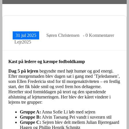
31 jul 2025
Søren Christensen
- 0 Kommentarer
Lejr2025
Kast på ledere og kæmpe fodboldkamp
Dag 5 på lejren
begyndte med højt humør og god energi.
Efter morgenmaden blev dagen sat i gang med ’Tjeledansen’,
som Ellen Fredericia stod for til morgenaktiviteten – en festlig
start, der fik både smil og sved frem hos deltagerne.
Herefter stod formiddagen på teori og den spændende
afslutning af lejrturneringen. Her blev der kåret vindere i
lejrens tre grupper:
Gruppe A:
Anna Sofie Li løb med sejren
Gruppe B:
Alvin Taesang Pei vandt i suveræn stil
Gruppe C:
Sejren blev delt mellem Julian Bjerregaard
Hagen og Phillip Henrik Schmitz