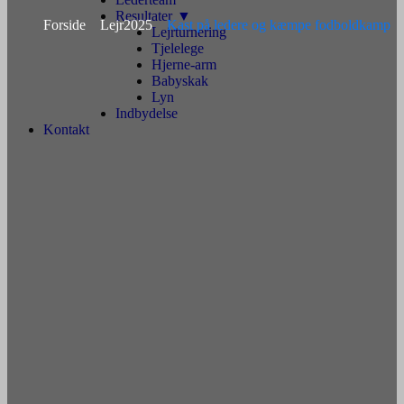
Resultater
Forside
Lejr2025
Kast på ledere og kæmpe fodboldkamp
Lejrturnering
Tjelelege
Hjerne-arm
Babyskak
Lyn
Indbydelse
Kontakt