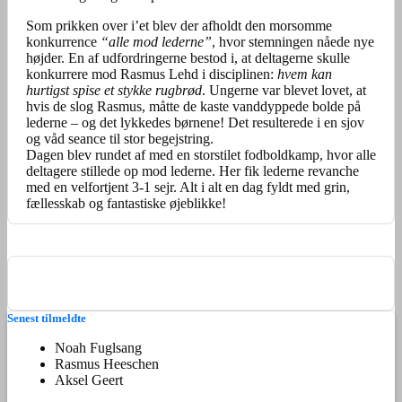
Som prikken over i’et blev der afholdt den morsomme
konkurrence
“alle mod lederne”
, hvor stemningen nåede nye
højder. En af udfordringerne bestod i, at deltagerne skulle
konkurrere mod Rasmus Lehd i disciplinen:
hvem kan
hurtigst spise et stykke rugbrød
. Ungerne var blevet lovet, at
hvis de slog Rasmus, måtte de kaste vanddyppede bolde på
lederne – og det lykkedes børnene! Det resulterede i en sjov
og våd seance til stor begejstring.
Dagen blev rundet af med en storstilet fodboldkamp, hvor alle
deltagere stillede op mod lederne. Her fik lederne revanche
med en velfortjent 3-1 sejr. Alt i alt en dag fyldt med grin,
fællesskab og fantastiske øjeblikke!
Senest tilmeldte
Noah Fuglsang
Rasmus Heeschen
Aksel Geert