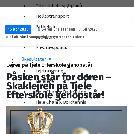
Ofte stillede spørgsmål
Fællestransport
Pakkeliste
16 apr 2025
Søren Christensen
Lejr2025
Sponsorer
skak
,
skaksommerlejr
,
stormester
,
talent
Privatlivspolitik
Resultater
Lejren på Tjele Efterskole genopstår
Lejrturnering
Påsken står for døren –
Tjelelege
Skaklejren på Tjele
Efterskole genopstår!
Tjele Champ: Badminton
Tjele Champ: Bordtennis
Tjele Challenge
Lyn