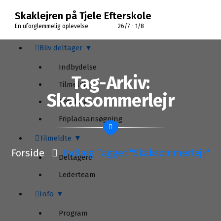
Videre
Skaklejren på Tjele Efterskole
til
indhold
En uforglemmelig oplevelse 26/7 - 1/8
Bliv deltager
Indbydelse
Tag-Arkiv:
Tilmelding
Skaksommerlejr
Betaling
Fripladsansøgning
Tilmeldte
Forside
Indlæg Tagget "skaksommerlejr"
Deltagere
Lederteam
Info
Program