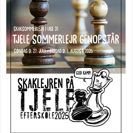
Medier
Skaklejren 2026
Skaklejren 2025
Arkiv
2025
Nyheder
Program
Deltagere
Lederteam
Resultater
Lejrturnering
Tjelelege
Hjerne-arm