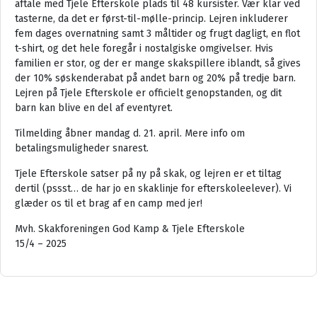
aftale med Tjele Efterskole plads til 48 kursister. Vær klar ved
tasterne, da det er først-til-mølle-princip. Lejren inkluderer
fem dages overnatning samt 3 måltider og frugt dagligt, en flot
t-shirt, og det hele foregår i nostalgiske omgivelser. Hvis
familien er stor, og der er mange skakspillere iblandt, så gives
der 10% søskenderabat på andet barn og 20% på tredje barn.
Lejren på Tjele Efterskole er officielt genopstanden, og dit
barn kan blive en del af eventyret.
Tilmelding åbner mandag d. 21. april. Mere info om
betalingsmuligheder snarest.
Tjele Efterskole satser på ny på skak, og lejren er et tiltag
dertil (pssst… de har jo en skaklinje for efterskoleelever). Vi
glæder os til et brag af en camp med jer!
Mvh. Skakforeningen God Kamp & Tjele Efterskole
15/4 – 2025