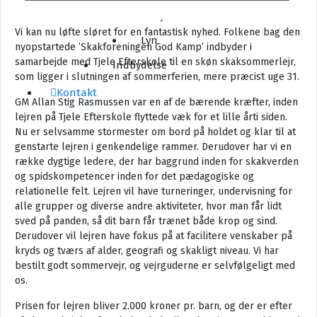
Babyskak
Vi kan nu løfte sløret for en fantastisk nyhed. Folkene bag den
Lyn
nyopstartede ’Skakforeningen God Kamp’ indbyder i
samarbejde med Tjele Efterskole til en skøn skaksommerlejr,
Indbydelse
som ligger i slutningen af sommerferien, mere præcist uge 31.
Kontakt
GM Allan Stig Rasmussen var en af de bærende kræfter, inden
lejren på Tjele Efterskole flyttede væk for et lille årti siden.
Nu er selvsamme stormester om bord på holdet og klar til at
genstarte lejren i genkendelige rammer. Derudover har vi en
række dygtige ledere, der har baggrund inden for skakverden
og spidskompetencer inden for det pædagogiske og
relationelle felt. Lejren vil have turneringer, undervisning for
alle grupper og diverse andre aktiviteter, hvor man får lidt
sved på panden, så dit barn får trænet både krop og sind.
Derudover vil lejren have fokus på at facilitere venskaber på
kryds og tværs af alder, geografi og skakligt niveau. Vi har
bestilt godt sommervejr, og vejrguderne er selvfølgeligt med
os.
Prisen for lejren bliver 2.000 kroner pr. barn, og der er efter